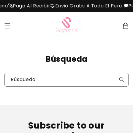
Ir
ana🚀
Paga Al Recibir🤝
Envió Gratis A Todo El Perú 🚚
Pi
directamente
al contenido
Carrit
Búsqueda
Búsqueda
Subscribe to our